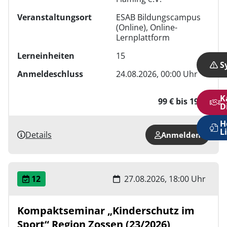
Veranstaltungsort
ESAB Bildungscampus
(Online), Online-
Lernplattform
Lerneinheiten
15
S
Anmeldeschluss
24.08.2026, 00:00 Uhr
K
99 € bis 199 €
D
H
L
Details
Anmelden
12
27.08.2026, 18:00 Uhr
Kompaktseminar „Kinderschutz im
Sport“ Region Zossen (23/2026)